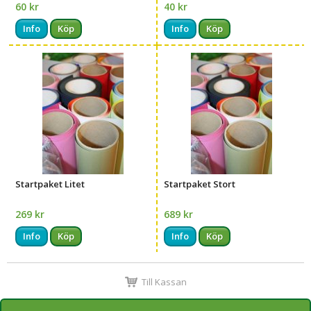
60 kr
40 kr
Info
Köp
Info
Köp
Startpaket Litet
Startpaket Stort
269 kr
689 kr
Info
Köp
Info
Köp
Till Kassan