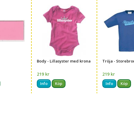
Body - Lillasyster med krona
Tröja - Storebro
219 kr
219 kr
Info
Köp
Info
Köp