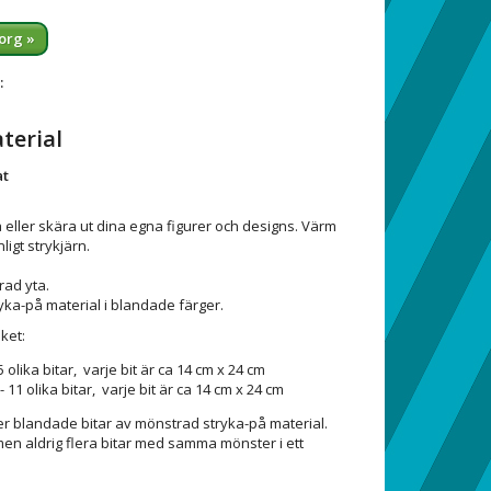
org »
:
terial
at
pa eller skära ut dina egna figurer och designs. Värm
ligt strykjärn.
rad yta.
ka-på material i blandade färger.
ket:
 5 olika bitar, varje bit är ca 14 cm x 24 cm
 11 olika bitar, varje bit är ca 14 cm x 24 cm
er blandade bitar av mönstrad stryka-på material.
n aldrig flera bitar med samma mönster i ett