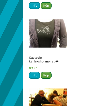
Info
Köp
Oxytocin -
kärlekshormonet ❤️
89 kr
Info
Köp