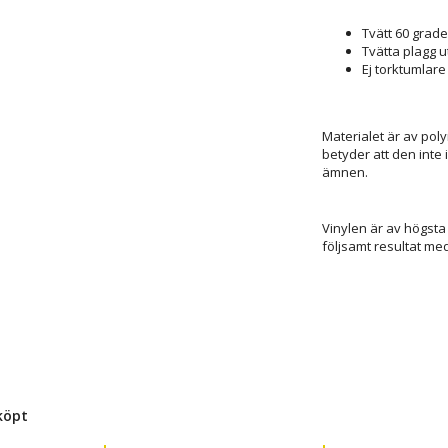
Tvätt 60 grade
Tvätta plagg u
Ej torktumlare
Materialet är av poly
betyder att den inte 
ämnen.
Vinylen är av högsta 
följsamt resultat med
köpt