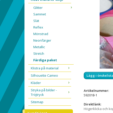
Glitter
Sammet
Slät
Reflex
Mönstrad
Neonfärger
Metallic
Stretch
Färdiga paket
Klistra på material
Silhouette Cameo
Lägg i önskelist
Kläder
Stryka på bilder -
Artikelnummer:
Tröjtryck
592018-1
Sitemap
Direktlänk:
Högerklicka och k