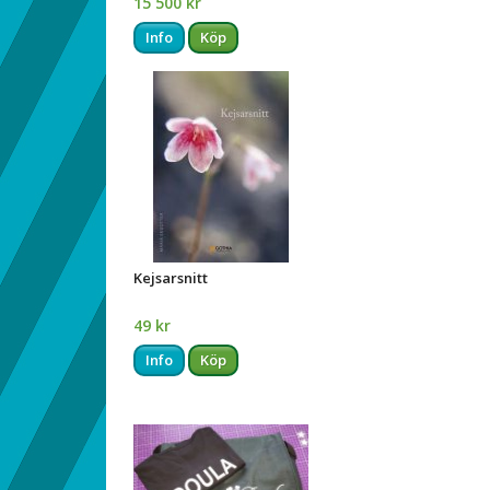
15 500 kr
Info
Köp
Kejsarsnitt
49 kr
Info
Köp