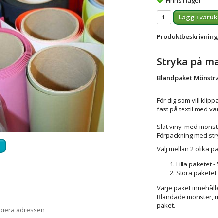
Finns i lager
Lägg i varuk
Produktbeskrivning
Stryka på ma
Blandpaket Mönstr
För dig som vill klip
fast på textil med van
Slät vinyl med mönst
Förpackning med stry
a
Välj mellan 2 olika pa
Lilla paketet -
Stora paketet -
Varje paket innehåll
Blandade mönster, me
paket.
opiera adressen