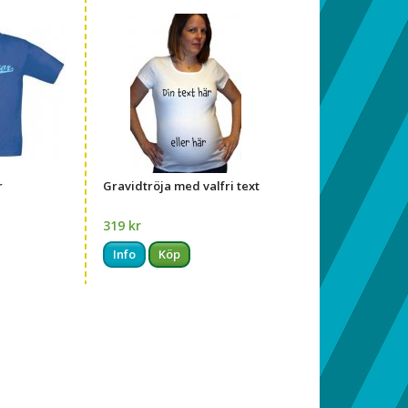
r
Gravidtröja med valfri text
319 kr
Info
Köp