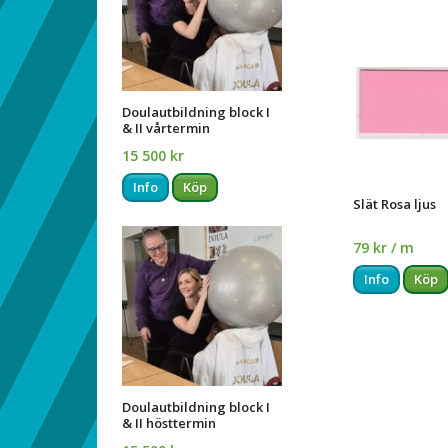
Doulautbildning block I
& II vårtermin
15 500 kr
Info
Köp
Slät Rosa ljus
79 kr / m
Info
Köp
Doulautbildning block I
& II hösttermin