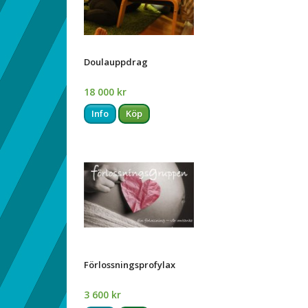
Doulauppdrag
18 000 kr
Info
Köp
Förlossningsprofylax
3 600 kr