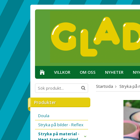
VILLKOR
OM OSS
NYHETER
NY
Startsida
Stryka på m
Produkter
Doula
Stryka på bilder - Reflex
Stryka på material -
Heat transfer vinyl