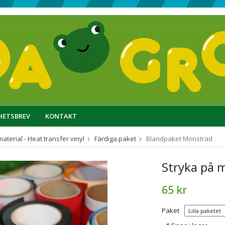
HETSBREV
KONTAKT
aterial - Heat transfer vinyl
Färdiga paket
Blandpaket Mönstrad
Stryka på 
65 kr
Paket