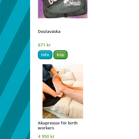
Doulaväska
671 kr
Info
Köp
Akupressur för birth
workers
4 950 kr