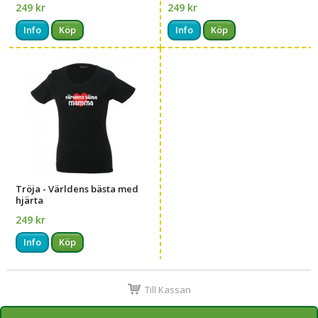
249 kr
249 kr
Info
Köp
Info
Köp
Tröja - Världens bästa med
hjärta
249 kr
Info
Köp
Till Kassan