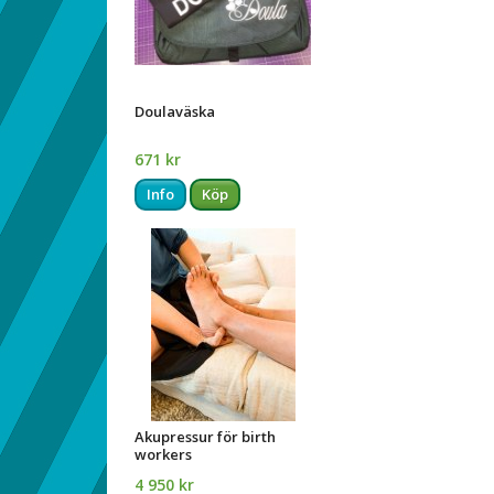
Doulaväska
671 kr
Info
Köp
Akupressur för birth
workers
4 950 kr