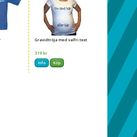
r
Gravidtröja med valfri text
319 kr
Info
Köp