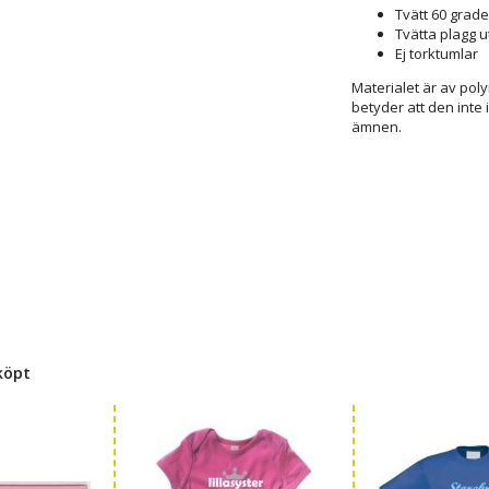
Tvätt 60 grade
Tvätta plagg u
Ej torktumlar
Materialet är av poly
betyder att den inte 
ämnen.
köpt