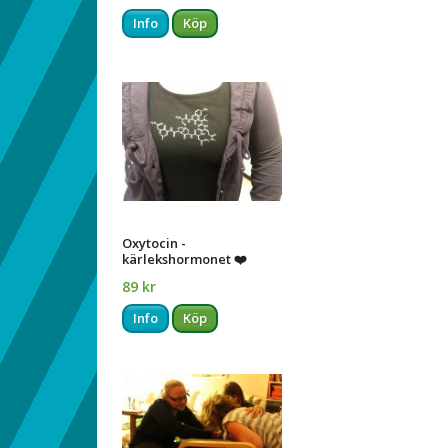
Info
Köp
Oxytocin -
kärlekshormonet ❤️
89 kr
Info
Köp