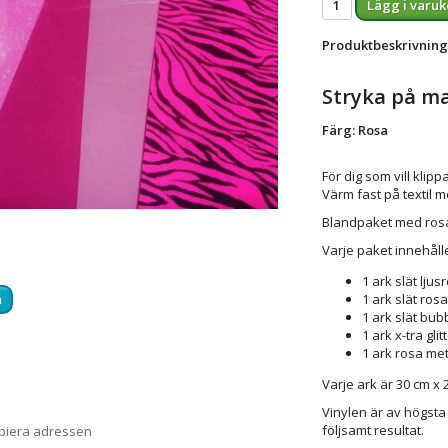
Lägg i varuk
Produktbeskrivning
Stryka på ma
Färg: Rosa
För dig som vill klip
Värm fast på textil m
Blandpaket med ros
Varje paket innehåll
1 ark slät ljus
1 ark slät rosa
a
1 ark slät bu
1 ark x-tra gli
1 ark rosa meta
Varje ark är 30 cm x 
Vinylen är av högsta 
följsamt resultat.
opiera adressen