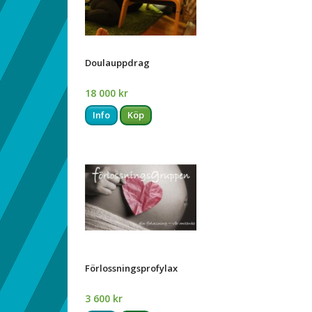
Doulauppdrag
18 000 kr
Info
Köp
Förlossningsprofylax
3 600 kr