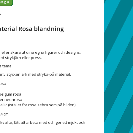
org »
:
terial Rosa blandning
pa eller skära ut dina egna figurer och designs.
ed strykjärn eller press.
a tema.
er 5 stycken ark med stryka-på material.
rosa
bbelgum rosa
tter neonrosa
llic (istället för rosa zebra som på bilden)
24 cm.
kvalité, lätt att arbeta med och ger ett mjukt och