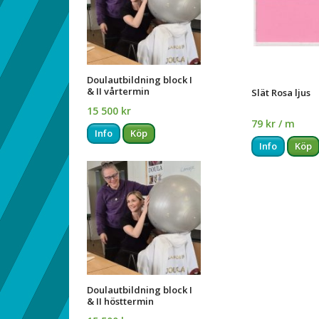
Doulautbildning block I
& II vårtermin
Slät Rosa ljus
15 500 kr
79 kr / m
Info
Köp
Info
Köp
Doulautbildning block I
& II hösttermin