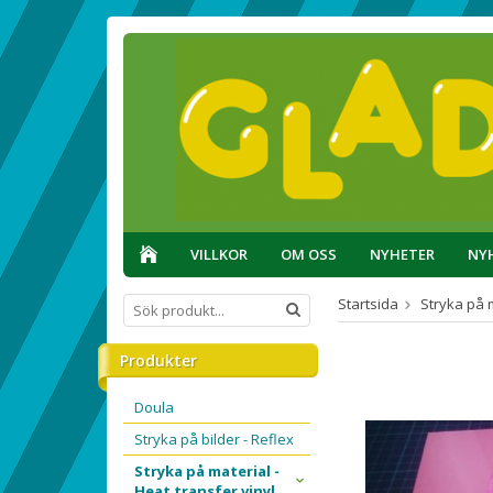
VILLKOR
OM OSS
NYHETER
NY
Startsida
Stryka på m
Produkter
Doula
Stryka på bilder - Reflex
Stryka på material -
Heat transfer vinyl