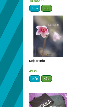
15 500 kr
Info
Köp
Kejsarsnitt
49 kr
Info
Köp