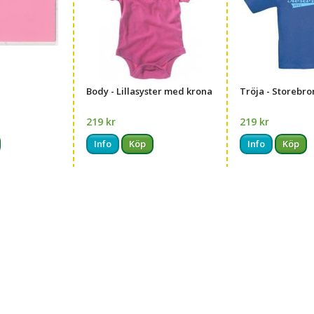
Body - Lillasyster med krona
Tröja - Storebro
219 kr
219 kr
Info
Köp
Info
Köp