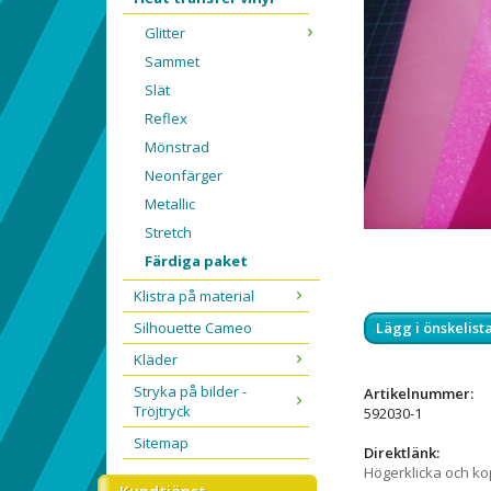
Glitter
Sammet
Slät
Reflex
Mönstrad
Neonfärger
Metallic
Stretch
Färdiga paket
Klistra på material
Silhouette Cameo
Lägg i önskelist
Kläder
Stryka på bilder -
Artikelnummer:
Tröjtryck
592030-1
Sitemap
Direktlänk:
Högerklicka och k