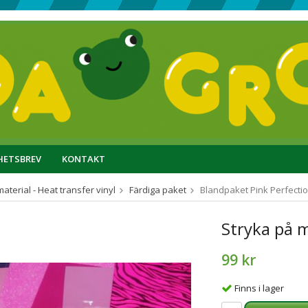
HETSBREV
KONTAKT
aterial - Heat transfer vinyl
Färdiga paket
Blandpaket Pink Perfecti
Stryka på m
99 kr
Finns i lager