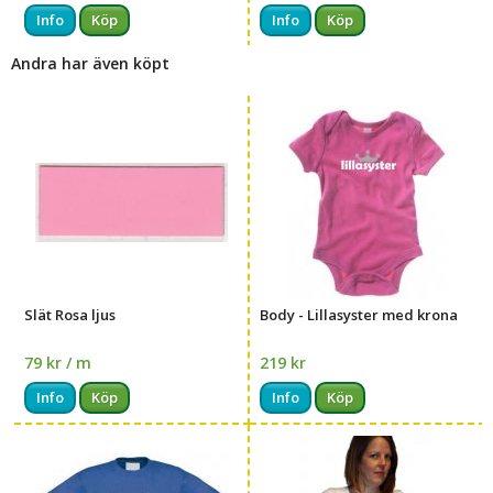
Info
Köp
Info
Köp
Andra har även köpt
Slät Rosa ljus
Body - Lillasyster med krona
79 kr / m
219 kr
Info
Köp
Info
Köp