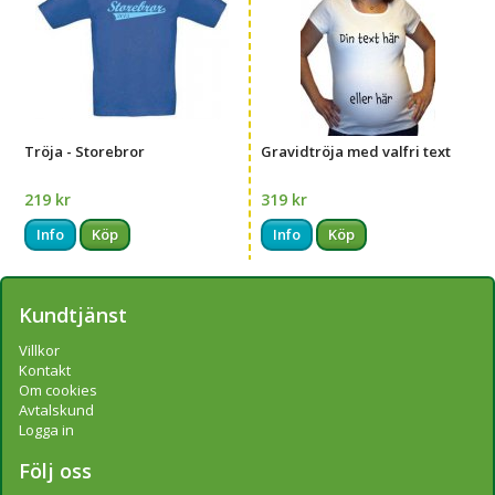
Tröja - Storebror
Gravidtröja med valfri text
219 kr
319 kr
Info
Köp
Info
Köp
Kundtjänst
Villkor
Kontakt
Om cookies
Avtalskund
Logga in
Följ oss