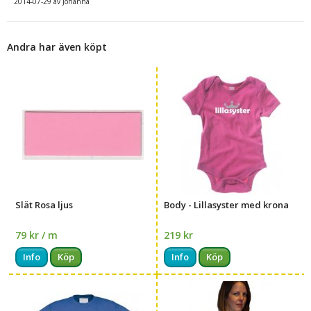
2014-07-29
av
Johanna
Andra har även köpt
Slät Rosa ljus
Body - Lillasyster med krona
79 kr / m
219 kr
Info
Köp
Info
Köp