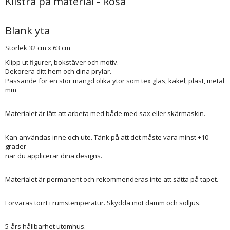
Klistra på material - Rosa
Blank yta
Storlek 32 cm x 63 cm
Klipp ut figurer, bokstäver och motiv.
Dekorera ditt hem och dina prylar.
Passande för en stor mängd olika ytor som tex glas, kakel, plast, metal
mm
Materialet är lätt att arbeta med både med sax eller skärmaskin.
Kan användas inne och ute. Tänk på att det måste vara minst +10
grader
när du applicerar dina designs.
Materialet är permanent och rekommenderas inte att sätta på tapet.
Förvaras torrt i rumstemperatur. Skydda mot damm och solljus.
5-års hållbarhet utomhus.