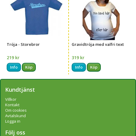
Tröja - Storebror
Gravidtröja med valfri text
219 kr
319 kr
Info
Köp
Info
Köp
Kundtjänst
Villkor
Kontakt
Om cookies
Avtalskund
Logga in
Följ oss