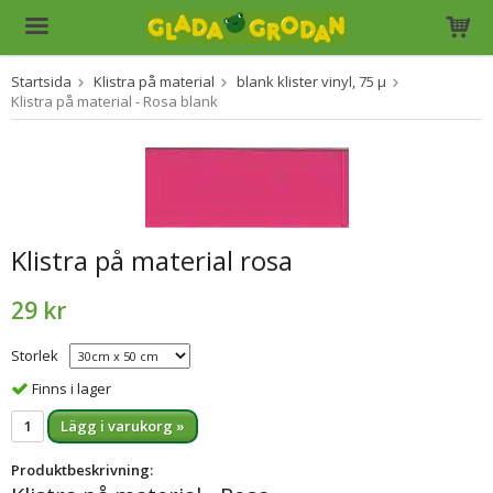
Startsida
Klistra på material
blank klister vinyl, 75 µ
Produkten har blivit tillagd i varukorgen
Klistra på material - Rosa blank
Klistra på material rosa
29 kr
Storlek
Finns i lager
Lägg i varukorg »
Produktbeskrivning: