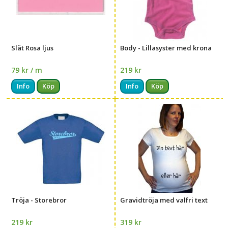
Slät Rosa ljus
Body - Lillasyster med krona
79 kr / m
219 kr
Info
Köp
Info
Köp
Tröja - Storebror
Gravidtröja med valfri text
219 kr
319 kr