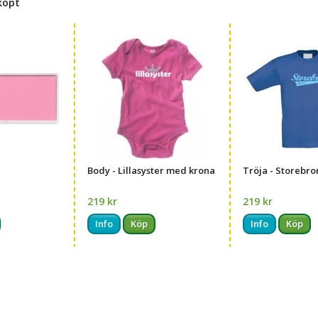
köpt
Body - Lillasyster med krona
Tröja - Storebro
219 kr
219 kr
Info
Köp
Info
Köp