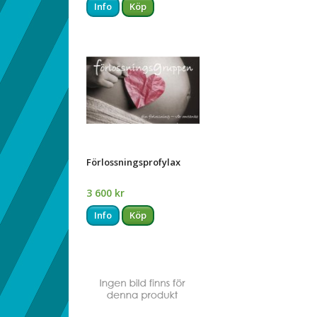
Info
Köp
Förlossningsprofylax
3 600 kr
Info
Köp