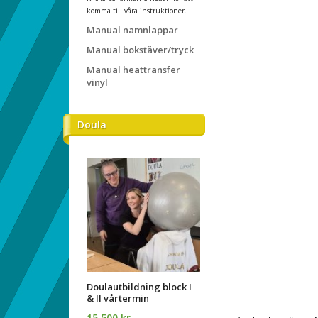
komma till våra instruktioner.
Manual namnlappar
Manual bokstäver/tryck
Manual heattransfer
vinyl
Doula
Doulautbildning block I
& II vårtermin
15 500 kr