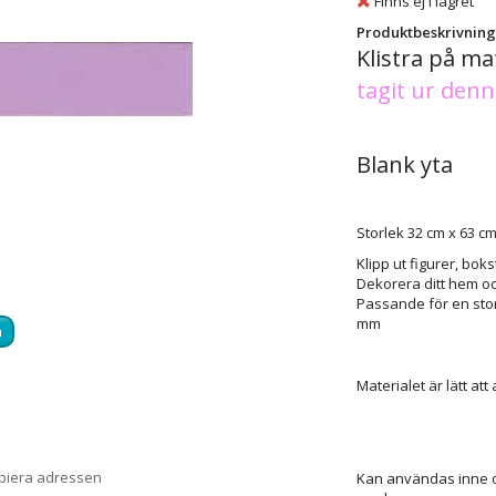
Finns ej i lagret
Produktbeskrivning
Klistra på mat
tagit ur denn
Blank yta
Storlek 32 cm x 63 c
Klipp ut figurer, bok
Dekorera ditt hem oc
Passande för en stor 
mm
a
Materialet är lätt a
opiera adressen
Kan användas inne oc