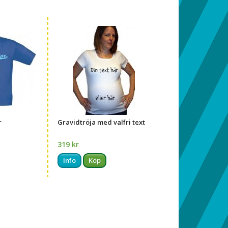
r
Gravidtröja med valfri text
319 kr
Info
Köp