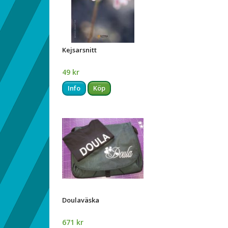
Kejsarsnitt
49 kr
Info
Köp
Doulaväska
671 kr