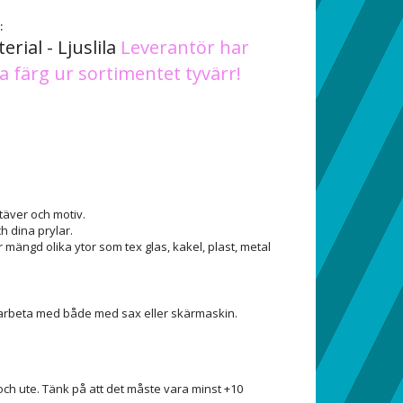
:
erial - Ljuslila
Leverantör har
a färg ur sortimentet tyvärr!
m
stäver och motiv.
h dina prylar.
mängd olika ytor som tex glas, kakel, plast, metal
tt arbeta med både med sax eller skärmaskin.
h ute. Tänk på att det måste vara minst +10