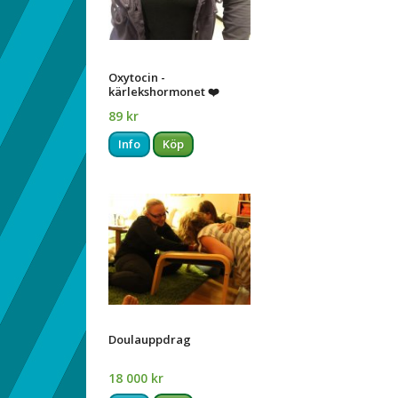
Oxytocin -
kärlekshormonet ❤️
89 kr
Info
Köp
Doulauppdrag
18 000 kr