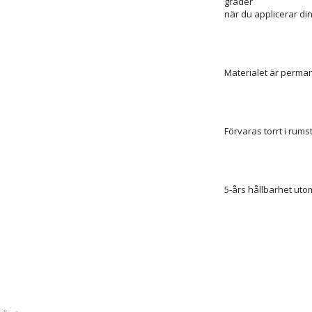
grader
när du applicerar di
Materialet är perman
Förvaras torrt i rum
5-års hållbarhet uto