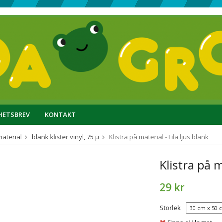
HETSBREV
KONTAKT
material
blank klister vinyl, 75 µ
Klistra på material - Lila ljus blank
Klistra på m
29 kr
Storlek