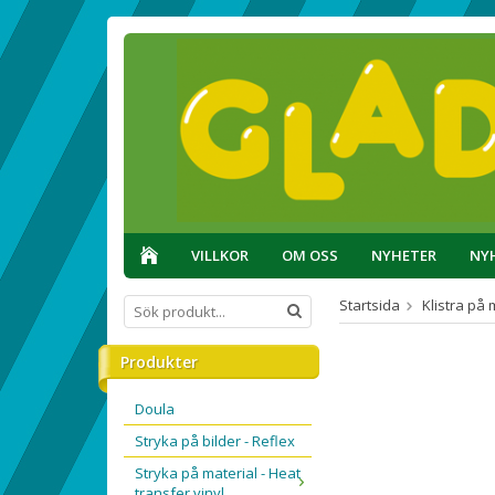
VILLKOR
OM OSS
NYHETER
NY
Startsida
Klistra på 
Produkter
Doula
Stryka på bilder - Reflex
Stryka på material - Heat
transfer vinyl