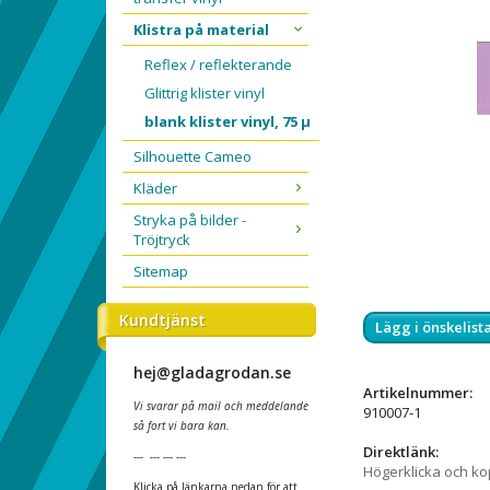
Klistra på material
Reflex / reflekterande
Glittrig klister vinyl
blank klister vinyl, 75 µ
Silhouette Cameo
Kläder
Stryka på bilder -
Tröjtryck
Sitemap
Kundtjänst
Lägg i önskelist
hej@gladagrodan.se
Artikelnummer:
Vi svarar på mail och meddelande
910007-1
så fort vi bara kan.
Direktlänk:
--- --- --- ---
Högerklicka och k
Klicka på länkarna nedan för att