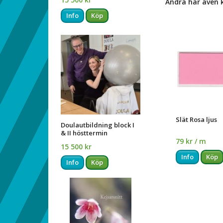
Andra har även 
Info
Köp
Slät Rosa ljus
Doulautbildning block I
& II hösttermin
79 kr / m
15 500 kr
Info
Köp
Info
Köp