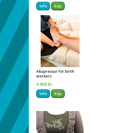
Info
Köp
Akupressur för birth
workers
4 950 kr
Info
Köp