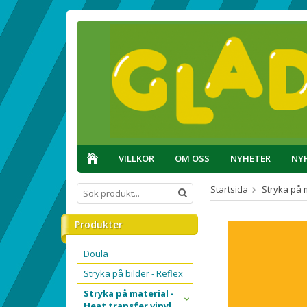
VILLKOR
OM OSS
NYHETER
NY
Startsida
Stryka på m
Produkter
Doula
Stryka på bilder - Reflex
Stryka på material -
Heat transfer vinyl