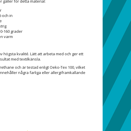
r gäller för detta material:
r
t-och in
e
trig
0-160 grader
en varm
v högsta kvalité. Lätt att arbeta med och ger ett
sultat med textilkänsla.
rethane och är testad enligt Oeko-Tex 100, vilket
innehåller några farliga eller allergiframkallande