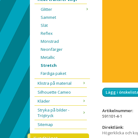
Glitter
Sammet
Slät
Reflex
Mönstrad
Neonfärger
Metallic
Stretch
Färdiga paket
Klistra på material
Silhouette Cameo
Lägg i önskelist
Kläder
Stryka på bilder -
Artikelnummer:
Tröjtryck
591101-4-1
Sitemap
Direktlänk:
Högerklicka och k