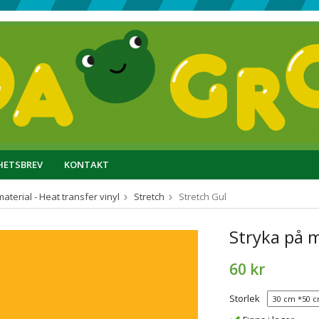
HETSBREV
KONTAKT
aterial - Heat transfer vinyl
Stretch
Stretch Gul
Stryka på m
60 kr
Storlek