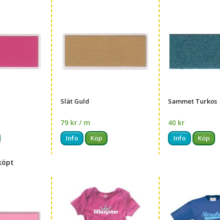
Slät Guld
Sammet Turkos
79 kr / m
40 kr
Info
Köp
Info
Köp
köpt