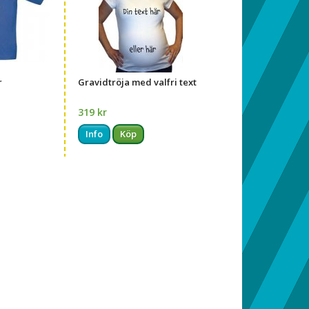
r
Gravidtröja med valfri text
319 kr
Info
Köp