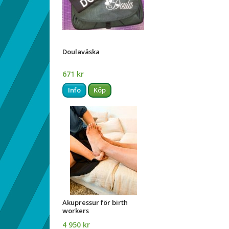
Doulaväska
671 kr
Info
Köp
Akupressur för birth
workers
4 950 kr