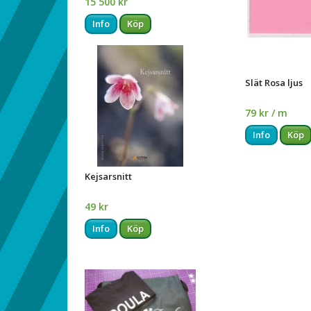
15 500 kr
Info
Köp
Slät Rosa ljus
79 kr / m
Info
Köp
Kejsarsnitt
49 kr
Info
Köp