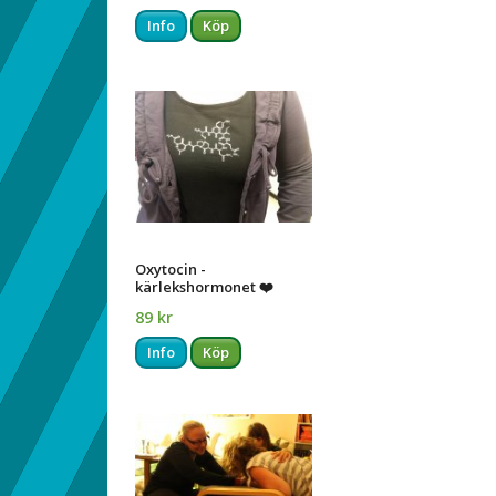
Info
Köp
Oxytocin -
kärlekshormonet ❤️
89 kr
Info
Köp