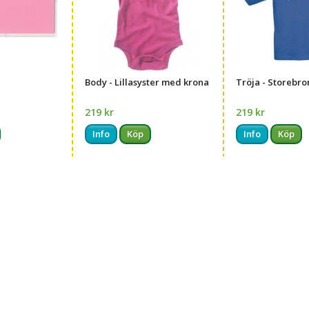
Body - Lillasyster med krona
Tröja - Storebro
219 kr
219 kr
Info
Köp
Info
Köp