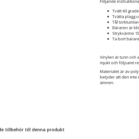
Följande instruktione
Tvätt 60 grade
Tvätta plagg u
Tål torktumlar
Bäraren är klis
Strykvärme 15
Ta bort bärar
Vinylen är tunn och a
mjukt och följsamt re
Materialet är av poly
betyder att den inte 
ämnen.
tillbehör till denna produkt