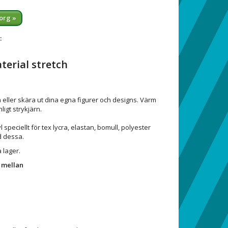
org »
:
terial stretch
pa eller skära ut dina egna figurer och designs. Värm
ligt strykjärn.
 speciellt för tex
lycra, elastan, bomull, polyester
 dessa.
 lager.
a mellan