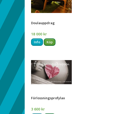
Doulauppdrag
18 000 kr
Info
Köp
Förlossningsprofylax
3 600 kr