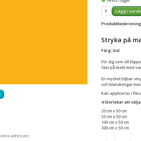
Finns i lager
Lägg i varuk
Produktbeskrivning
Stryka på ma
Färg: Gul
För dig som vill klip
fast på textil med van
En mycket töjbar vinyl
och blandningar med
Kan appliceras i flera
a
4 Storlekar att välj
20 cm x 50 cm
33 cm x 50 cm
100 cm x 50 cm
300 cm x 50 cm
opiera adressen