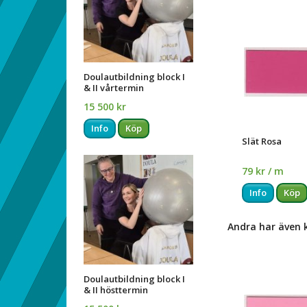
Doulautbildning block I
& II vårtermin
15 500 kr
Info
Köp
Slät Rosa
79 kr / m
Info
Köp
Andra har även 
Doulautbildning block I
& II hösttermin