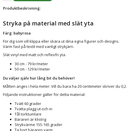
Produktbeskrivning:
Stryka på material med slät yta
Färg: babyrosa
För dig som vill klippa eller skära ut dina egna figurer och designs.
Värm fast på textil med vanligt strykjärn.
Slät vinyl med matt och reflexfri yta.
30 cm - 79 kr/meter
50 cm - 129 kr/meter
Du väljer själv hur lång bit du behöver!
Måtten anges i hela meter. Vill du bara ha 20 centimeter skriver du 0,2.
Följande instruktioner gäller för detta material:
Tvätt 60 grader
Tvätta plagg ut-och in
Tål torktumlare
Bäraren är klistrig
Strykvärme 155-165 grader
Ta bort bäraren varm