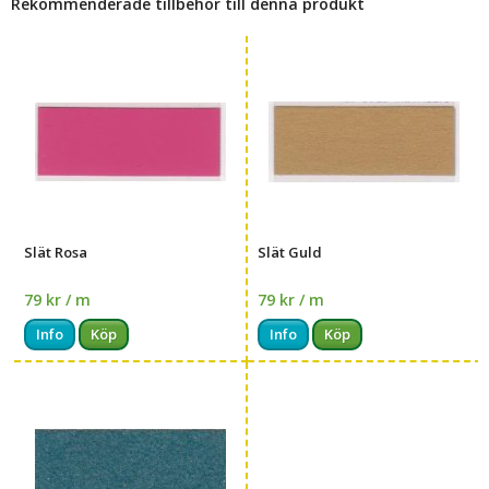
Rekommenderade tillbehör till denna produkt
Slät Rosa
Slät Guld
79 kr / m
79 kr / m
Info
Köp
Info
Köp