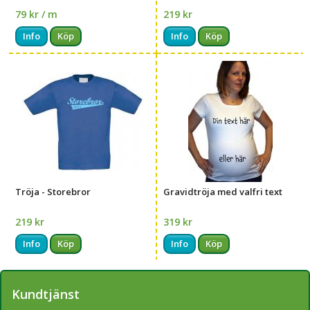
79 kr / m
219 kr
Info
Köp
Info
Köp
Tröja - Storebror
Gravidtröja med valfri text
219 kr
319 kr
Info
Köp
Info
Köp
Kundtjänst