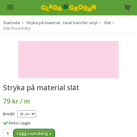
Startsida
Stryka på material - Heat transfer vinyl
Slät
Produkten har blivit tillagd i varukorgen
Slät Rosa baby
Stryka på material slät
79 kr
/ m
Bredd
Finns i lager
Lägg i varukorg »