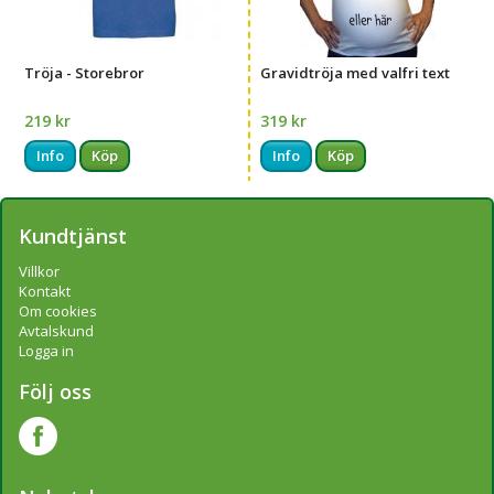
Tröja - Storebror
Gravidtröja med valfri text
219 kr
319 kr
Info
Köp
Info
Köp
Kundtjänst
Villkor
Kontakt
Om cookies
Avtalskund
Logga in
Följ oss