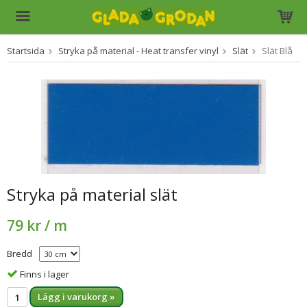
Startsida
Stryka på material - Heat transfer vinyl
Slät
Slät Blå
Produkten har blivit tillagd i varukorgen
Stryka på material slät
79 kr
/ m
Bredd
Finns i lager
Lägg i varukorg »