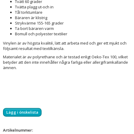
Tvätt 60 grader
Tvätta plagg ut-och in
Tål torktumlare
Bäraren är klistrig
Strykvärme 155-165 grader
Ta bort bäraren varm
Bomull och polyester textilier
Vinylen är av högsta kvalité, lätt att arbeta med och ger ett mjukt och
följsamt resultat med textilkänsla.
Materialet är av polyrethane och är testad enligt Oeko-Tex 100, vilket
betyder att den inte innehåller några farliga eller allergiframkallande
ämnen.
Lägg i önskelista
Artikelnummer: