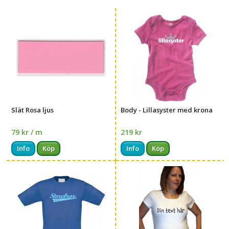
Slät Rosa ljus
Body - Lillasyster med krona
79 kr / m
219 kr
Info
Köp
Info
Köp