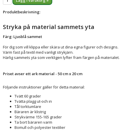
Lägg i varukorg »
Produktbeskrivning:
Stryka på material sammets yta
Färg: Ljusblå sammet
För dig som vill klippa eller skära ut dina egna figurer och designs.
Värm fast på textil med vanligt strykjärn.
Härlig sammets yta som verkligen lyfter fram färgen på materialet.
Priset avser ett ark material - 50 cm x 20 cm
Följande instruktioner gäller för detta material:
Tvätt 60 grader
Tvätta plagg ut-och in
Tål torktumlare
Bäraren är klistrig
Strykvärme 155-165 grader
Ta bort bäraren varm
Bomull och polyester textilier