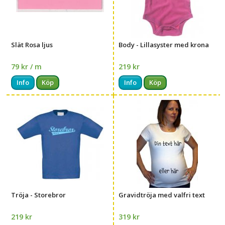
Slät Rosa ljus
Body - Lillasyster med krona
79 kr / m
219 kr
Info
Köp
Info
Köp
Tröja - Storebror
Gravidtröja med valfri text
219 kr
319 kr