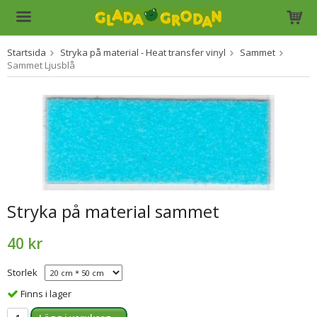
Startsida
Stryka på material - Heat transfer vinyl
Sammet
Produkten har blivit tillagd i varukorgen
Sammet Ljusblå
Stryka på material sammet
40 kr
Storlek
Finns i lager