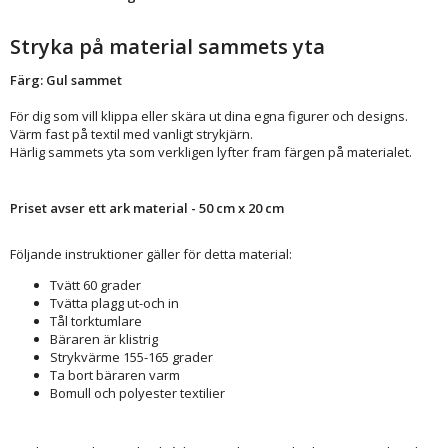
Stryka på material sammets yta
Färg: Gul sammet
För dig som vill klippa eller skära ut dina egna figurer och designs.
Värm fast på textil med vanligt strykjärn.
Härlig sammets yta som verkligen lyfter fram färgen på materialet.
Priset avser ett ark material - 50 cm x 20 cm
Följande instruktioner gäller för detta material:
Tvätt 60 grader
Tvätta plagg ut-och in
Tål torktumlare
Bäraren är klistrig
Strykvärme 155-165 grader
Ta bort bäraren varm
Bomull och polyester textilier