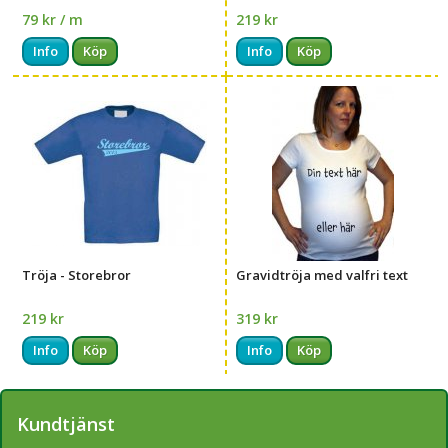
79 kr / m
219 kr
Info
Köp
Info
Köp
Tröja - Storebror
Gravidtröja med valfri text
219 kr
319 kr
Info
Köp
Info
Köp
Kundtjänst