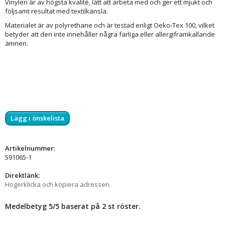
Vinylen är av högsta kvalité, lätt att arbeta med och ger ett mjukt och
följsamt resultat med textilkänsla.
Materialet är av polyrethane och är testad enligt Oeko-Tex 100, vilket
betyder att den inte innehåller några farliga eller allergiframkallande
ämnen.
Lägg i önskelista
Artikelnummer:
591065-1
Direktlänk:
Högerklicka och kopiera adressen
Medelbetyg
5
/5 baserat på
2
st röster.