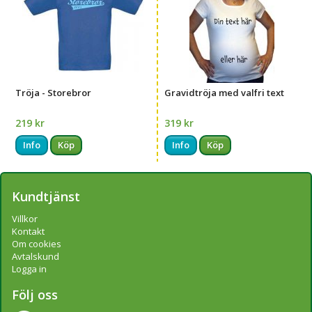
Tröja - Storebror
Gravidtröja med valfri text
219 kr
319 kr
Info
Köp
Info
Köp
Kundtjänst
Villkor
Kontakt
Om cookies
Avtalskund
Logga in
Följ oss