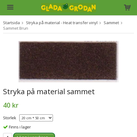
Startsida
Stryka på material - Heat transfer vinyl
Sammet
Produkten har blivit tillagd i varukorgen
Sammet Brun
Stryka på material sammet
40 kr
Storlek
Finns i lager