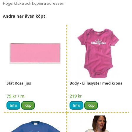
Högerklicka och kopiera adressen
Andra har även köpt
Slät Rosa ljus
Body - Lillasyster med krona
79 kr / m
219 kr
Info
Köp
Info
Köp