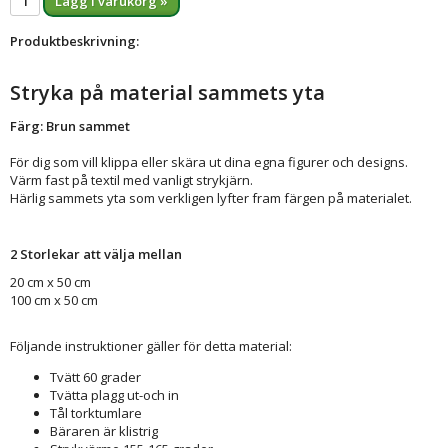
Lägg i varukorg »
Produktbeskrivning:
Stryka på material sammets yta
Färg: Brun sammet
För dig som vill klippa eller skära ut dina egna figurer och designs.
Värm fast på textil med vanligt strykjärn.
Härlig sammets yta som verkligen lyfter fram färgen på materialet.
2 Storlekar att välja mellan
20 cm x 50 cm
100 cm x 50 cm
Följande instruktioner gäller för detta material:
Tvätt 60 grader
Tvätta plagg ut-och in
Tål torktumlare
Bäraren är klistrig