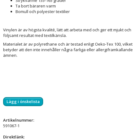
Strykvärme 155-165 grader
Ta bort bäraren varm
Bomull och polyester textilier
Vinylen är av högsta kvalité, lätt att arbeta med och ger ett mjukt och
följsamt resultat med textilkänsla.
Materialet är av polyrethane och är testad enligt Oeko-Tex 100, vilket
betyder att den inte innehåller några farliga eller allergiframkallande
ämnen.
Lägg i önskelista
Artikelnummer:
591067-1
Direktlänk: