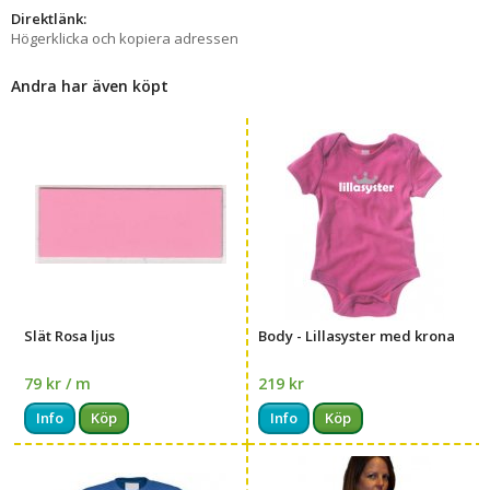
Direktlänk:
Högerklicka och kopiera adressen
Andra har även köpt
Slät Rosa ljus
Body - Lillasyster med krona
79 kr / m
219 kr
Info
Köp
Info
Köp