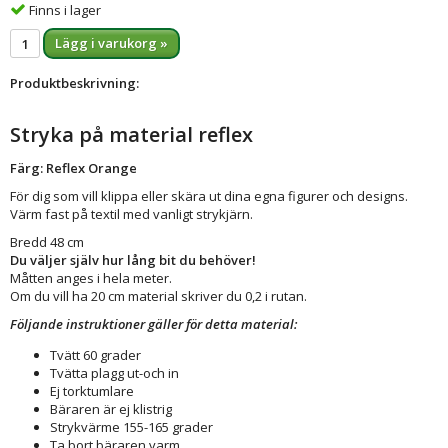
Finns i lager
Lägg i varukorg »
Produktbeskrivning:
Stryka på material reflex
Färg: Reflex Orange
För dig som vill klippa eller skära ut dina egna figurer och designs.
Värm fast på textil med vanligt strykjärn.
Bredd 48 cm
Du väljer själv hur lång bit du behöver!
Måtten anges i hela meter.
Om du vill ha 20 cm material skriver du 0,2 i rutan.
Följande instruktioner gäller för detta material:
Tvätt 60 grader
Tvätta plagg ut-och in
Ej torktumlare
Bäraren är ej klistrig
Strykvärme 155-165 grader
Ta bort bäraren varm