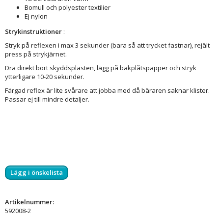
Bomull och polyester textilier
Ej nylon
Strykinstruktioner
:
Stryk på reflexen i max 3 sekunder (bara så att trycket fastnar), rejält
press på strykjärnet.
Dra direkt bort skyddsplasten, lägg på bakplåtspapper och stryk
ytterligare 10-20 sekunder.
Färgad reflex är lite svårare att jobba med då bäraren saknar klister.
Passar ej till mindre detaljer.
Lägg i önskelista
Artikelnummer:
592008-2