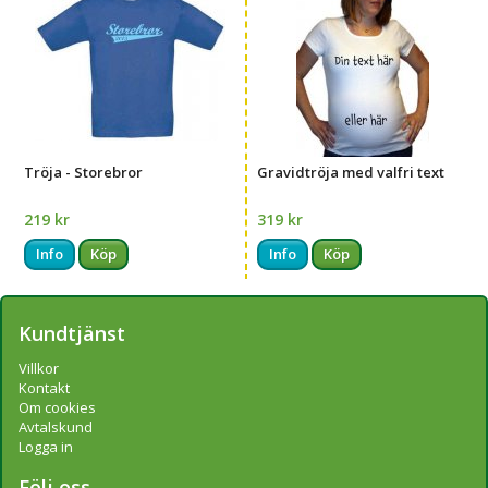
Tröja - Storebror
Gravidtröja med valfri text
219 kr
319 kr
Info
Köp
Info
Köp
Kundtjänst
Villkor
Kontakt
Om cookies
Avtalskund
Logga in
Följ oss