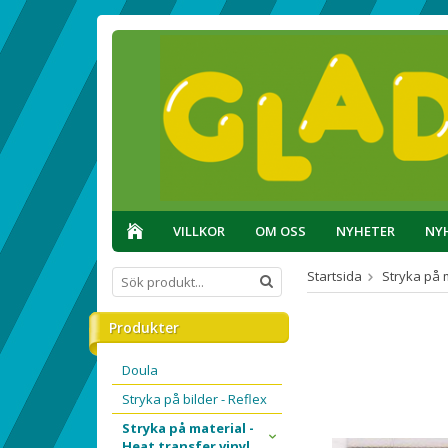
VILLKOR
OM OSS
NYHETER
NY
Startsida
Stryka på m
Produkter
Doula
Stryka på bilder - Reflex
Stryka på material -
Heat transfer vinyl