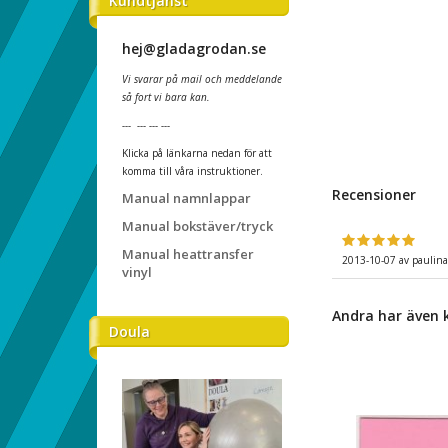
Kundtjänst
hej@gladagrodan.se
Vi svarar på mail och meddelande
så fort vi bara kan.
--- --- --- ---
Klicka på länkarna nedan för att
komma till våra instruktioner.
Recensioner
Manual namnlappar
Manual bokstäver/tryck
Manual heattransfer
2013-10-07
av
paulina
vinyl
Andra har även 
Doula