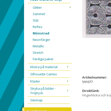
Glitter
Sammet
Slät
Reflex
Mönstrad
Neonfärger
Metallic
Stretch
Färdiga paket
Klistra på material
Silhouette Cameo
Artikelnummer:
Kläder
591077
Stryka på bilder -
Direktlänk:
Tröjtryck
Högerklicka och k
Sitemap