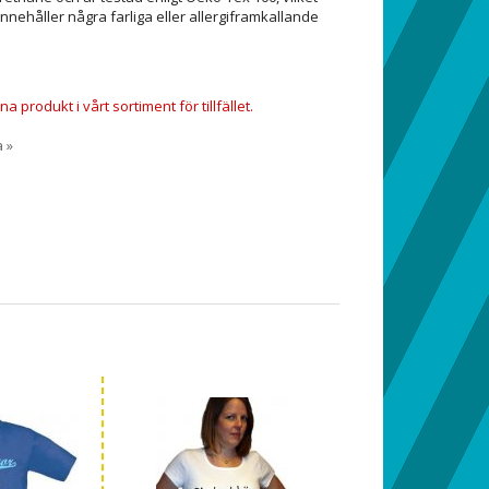
innehåller några farliga eller allergiframkallande
a produkt i vårt sortiment för tillfället.
a »