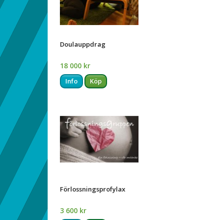
Doulauppdrag
18 000 kr
Info
Köp
Förlossningsprofylax
3 600 kr