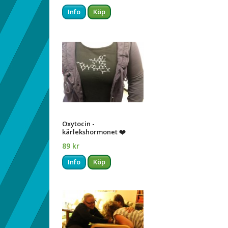
Info
Köp
Oxytocin -
kärlekshormonet ❤️
89 kr
Info
Köp