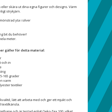
pa eller skära ut dina egna figurer och designs. Värm
ligt strykjärn.
tmönstrad yta i silver
ång bit du behöver!
hela meter.
er gäller för detta material:
r
t-och in
e
trig
5-165 grader
en varm
yester textilier
kvalité, lätt att arbeta med och ger ett mjukt och
 textilkänsla.
rethane och är testad enligt Oeko-Tex 100, vilket