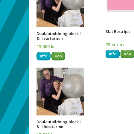
Slät Rosa ljus
Doulautbildning block I
& II vårtermin
79 kr / m
15 500 kr
Info
Köp
Info
Köp
Doulautbildning block I
& II hösttermin