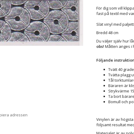
För dig som vill klip
fast på textil med van
Slät vinyl med paljet
Bredd 48 cm
Du väljer själv hur l
obs!
Måtten anges i 
Följande instruktion
Tvätt 40 grade
Tvätta plagg u
Tål torktumlar
Bäraren är klis
Strykvärme 15
Ta bort bärar
Bomull och pol
opiera adressen
Vinylen är av högsta 
följsamt resultat med
Materialet är av poly