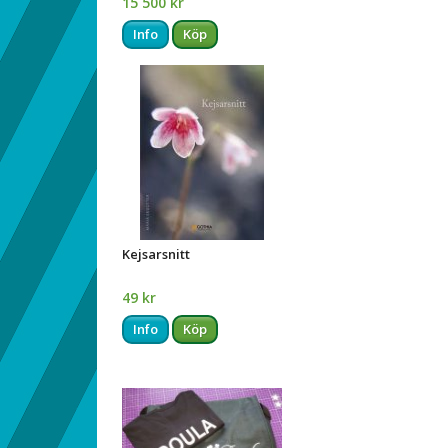
15 500 kr
Info
Köp
Kejsarsnitt
49 kr
Info
Köp