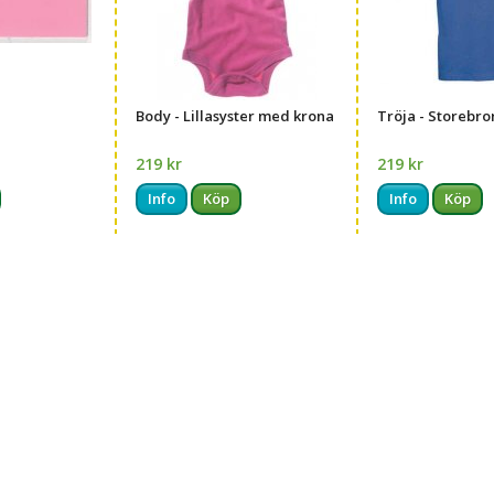
Body - Lillasyster med krona
Tröja - Storebro
219 kr
219 kr
Info
Köp
Info
Köp