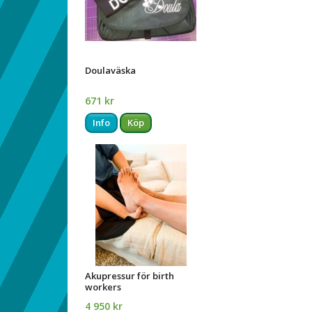
Doulaväska
671 kr
Info
Köp
Akupressur för birth
workers
4 950 kr