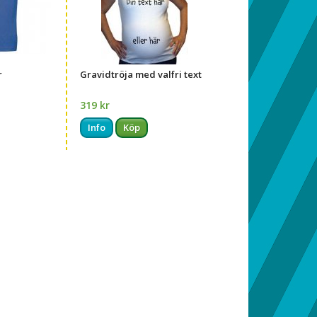
r
Gravidtröja med valfri text
319 kr
Info
Köp