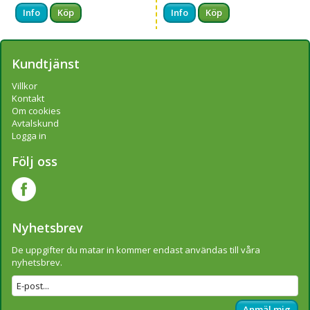
Info
Köp
Info
Köp
Kundtjänst
Villkor
Kontakt
Om cookies
Avtalskund
Logga in
Följ oss
Nyhetsbrev
De uppgifter du matar in kommer endast användas till våra
nyhetsbrev.
Anmäl mig