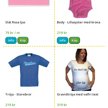
Slät Rosa ljus
Body - Lillasyster med krona
79 kr / m
219 kr
Info
Köp
Info
Köp
Tröja - Storebror
Gravidtröja med valfri text
219 kr
319 kr