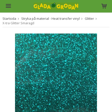
Startsida
Stryka på material - Heat transfer vinyl
Glitter
Produkten har blivit tillagd i varukorgen
X-tra Glitter Smaragd