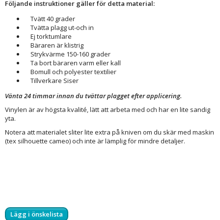
Följande instruktioner gäller för detta material:
Tvätt 40 grader
Tvätta plagg ut-och in
Ej torktumlare
Bäraren är klistrig
Strykvärme 150-160 grader
Ta bort bäraren varm eller kall
Bomull och polyester textilier
Tillverkare Siser
Vänta 24 timmar innan du tvättar plagget efter applicering.
Vinylen är av högsta kvalité, lätt att arbeta med och har en lite sandig
yta.
Notera att materialet sliter lite extra på kniven om du skär med maskin
(tex silhouette cameo) och inte är lämplig för mindre detaljer.
Lägg i önskelista