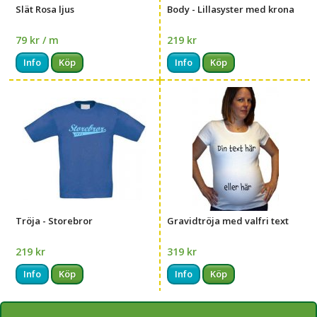
Slät Rosa ljus
Body - Lillasyster med krona
79 kr / m
219 kr
Info
Köp
Info
Köp
Tröja - Storebror
Gravidtröja med valfri text
219 kr
319 kr
Info
Köp
Info
Köp