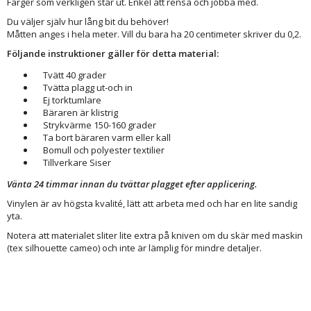
Färger som verkligen står ut. Enkel att rensa och jobba med.
Du väljer själv hur lång bit du behöver!
Måtten anges i hela meter. Vill du bara ha 20 centimeter skriver du 0,2.
Följande instruktioner gäller för detta material:
Tvätt 40 grader
Tvätta plagg ut-och in
Ej torktumlare
Bäraren är klistrig
Strykvärme 150-160 grader
Ta bort bäraren varm eller kall
Bomull och polyester textilier
Tillverkare Siser
Vänta 24 timmar innan du tvättar plagget efter applicering.
Vinylen är av högsta kvalité, lätt att arbeta med och har en lite sandig
yta.
Notera att materialet sliter lite extra på kniven om du skär med maskin
(tex silhouette cameo) och inte är lämplig för mindre detaljer.