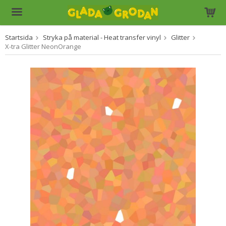
Startsida
Stryka på material - Heat transfer vinyl
Glitter
Produkten har blivit tillagd i varukorgen
X-tra Glitter NeonOrange