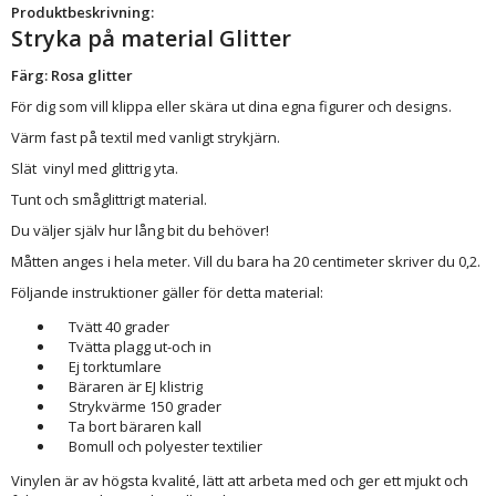
Produktbeskrivning:
Stryka på material Glitter
Färg: Rosa glitter
För dig som vill klippa eller skära ut dina egna figurer och designs.
Värm fast på textil med vanligt strykjärn.
Slät vinyl med glittrig yta.
Tunt och småglittrigt material.
Du väljer själv hur lång bit du behöver!
Måtten anges i hela meter. Vill du bara ha 20 centimeter skriver du 0,2.
Följande instruktioner gäller för detta material:
Tvätt 40 grader
Tvätta plagg ut-och in
Ej torktumlare
Bäraren är EJ klistrig
Strykvärme 150 grader
Ta bort bäraren kall
Bomull och polyester textilier
Vinylen är av högsta kvalité, lätt att arbeta med och ger ett mjukt och