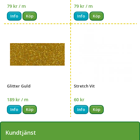
79 kr / m
79 kr / m
Info
Köp
Info
Köp
Glitter Guld
Stretch Vit
189 kr / m
60 kr
Info
Köp
Info
Köp
Kundtjänst