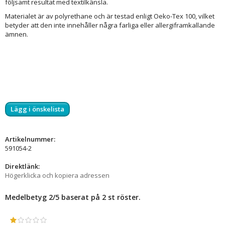
följsamt resultat med textilkänsla.
Materialet är av polyrethane och är testad enligt Oeko-Tex 100, vilket
betyder att den inte innehåller några farliga eller allergiframkallande
ämnen.
Lägg i önskelista
Artikelnummer:
591054-2
Direktlänk:
Högerklicka och kopiera adressen
Medelbetyg
2
/5 baserat på
2
st röster.