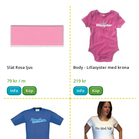
Slät Rosa ljus
Body - Lillasyster med krona
79 kr / m
219 kr
Info
Köp
Info
Köp