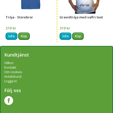
Tröja - Storebror
Gravidtröja med valfri text
219 kr
319 kr
Info
Köp
Info
Köp
Kundtjänst
Villkor
Kontakt
Om cookies
Avtalskund
Logga in
Följ oss