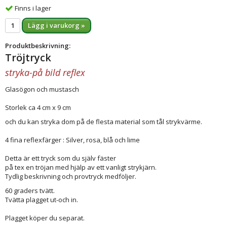
Finns i lager
Lägg i varukorg »
Produktbeskrivning:
Tröjtryck
stryka-på bild reflex
Glasögon och mustasch
Storlek ca 4 cm x 9 cm
och du kan stryka dom på de flesta material som tål strykvärme.
4 fina reflexfärger : Silver, rosa, blå och lime
Detta är ett tryck som du själv fäster
på tex en tröjan med hjälp av ett vanligt strykjärn.
Tydlig beskrivning och provtryck medföljer.
60 graders tvätt.
Tvätta plagget ut-och in.
Plagget köper du separat.