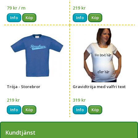
79 kr / m
219 kr
Info
Köp
Info
Köp
Tröja - Storebror
Gravidtröja med valfri text
219 kr
319 kr
Info
Köp
Info
Köp
Kundtjänst