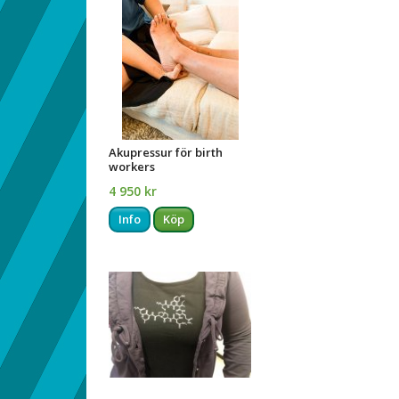
Akupressur för birth
workers
4 950 kr
Info
Köp