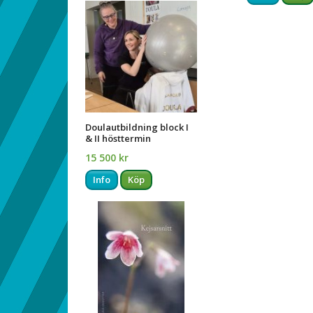
Doulautbildning block I
& II hösttermin
15 500 kr
Info
Köp