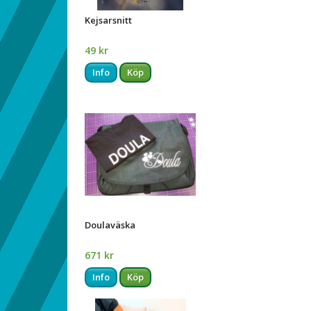
Kejsarsnitt
49 kr
Info
Köp
Doulaväska
671 kr
Info
Köp