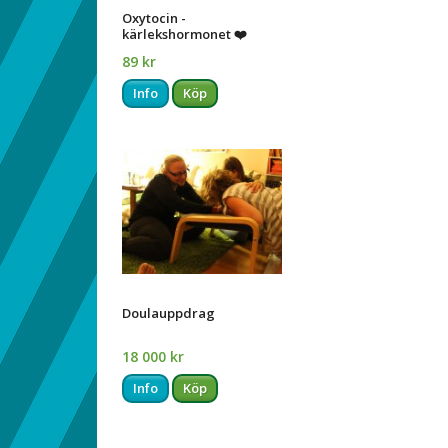
Oxytocin -
kärlekshormonet ❤️
89 kr
Info
Köp
Doulauppdrag
18 000 kr
Info
Köp