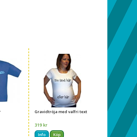
r
Gravidtröja med valfri text
319 kr
Info
Köp