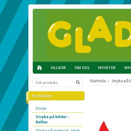
VILLKOR
OM OSS
NYHETER
NY
Startsida
Stryka på b
Produkter
Doula
Stryka på bilder -
Reflex
Stryka på material - Heat