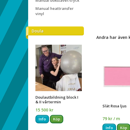
Manual bokstäver/tryck
Manual heattransfer
vinyl
Doula
Andra har även 
Doulautbildning block I
& II vårtermin
Slät Rosa ljus
15 500 kr
79 kr / m
Info
Köp
Info
Köp