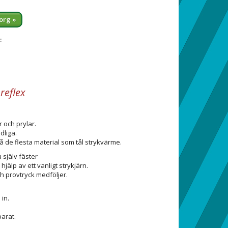
org »
:
reflex
 och prylar.
dliga.
 de flesta material som tål strykvärme.
 själv fäster
jälp av ett vanligt strykjärn.
h provtryck medföljer.
 in.
arat.