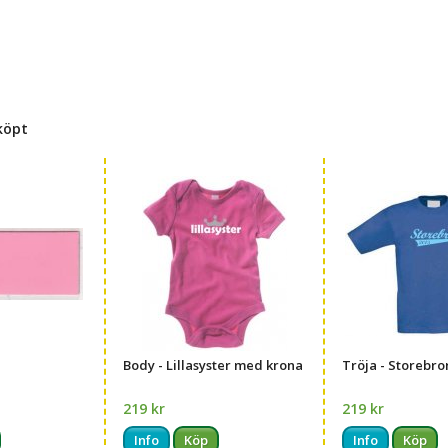
köpt
Body - Lillasyster med krona
Tröja - Storebro
219 kr
219 kr
Info
Köp
Info
Köp