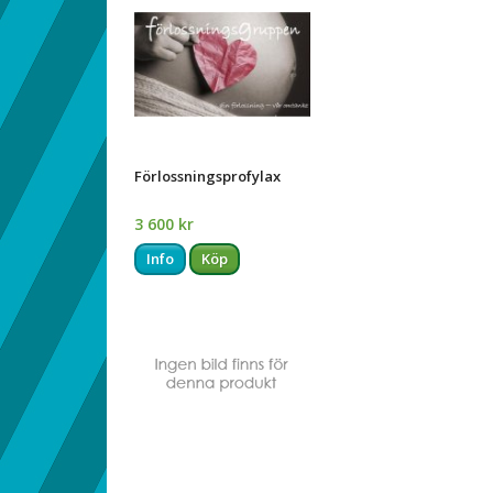
Förlossningsprofylax
3 600 kr
Info
Köp