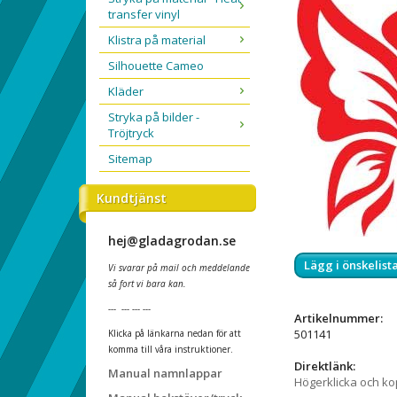
transfer vinyl
Klistra på material
Silhouette Cameo
Kläder
Stryka på bilder -
Tröjtryck
Sitemap
Kundtjänst
hej@gladagrodan.se
Lägg i önskelist
Vi svarar på mail och meddelande
så fort vi bara kan.
--- --- --- ---
Artikelnummer:
501141
Klicka på länkarna nedan för att
komma till våra instruktioner.
Direktlänk:
Manual namnlappar
Högerklicka och k