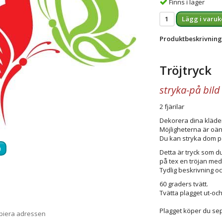
Finns i lager
Lägg i varuk
Produktbeskrivning
Tröjtryck
stryka-på bild 
2 fjärilar
Dekorera dina kläder
Möjligheterna är oän
Du kan stryka dom på
a
Detta är tryck som du
på tex en tröjan med h
Tydlig beskrivning oc
60 graders tvätt.
Tvätta plagget ut-och
Plagget köper du sep
opiera adressen