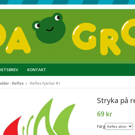
HETSBREV
KONTAKT
ilder - Reflex
Reflex Fjärilar #1
Stryka på re
69 kr
Färg