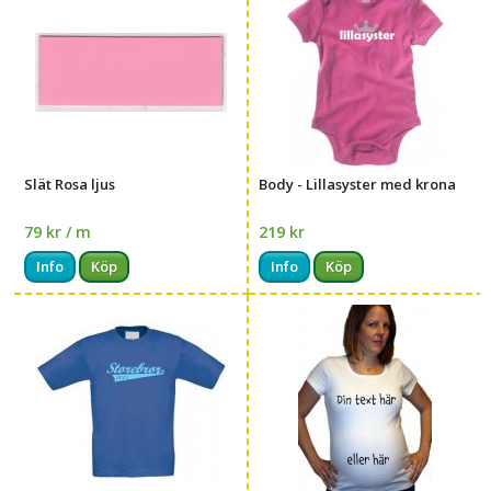
Slät Rosa ljus
Body - Lillasyster med krona
79 kr / m
219 kr
Info
Köp
Info
Köp