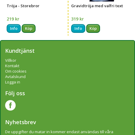
Tröja - Storebror
Gravidtröja med valfri text
219 kr
319 kr
Info
Köp
Info
Köp
Kundtjänst
Villkor
Kontakt
Om cookies
Avtalskund
Logga in
Följ oss
Nyhetsbrev
De uppgifter du matar in kommer endast användas till våra