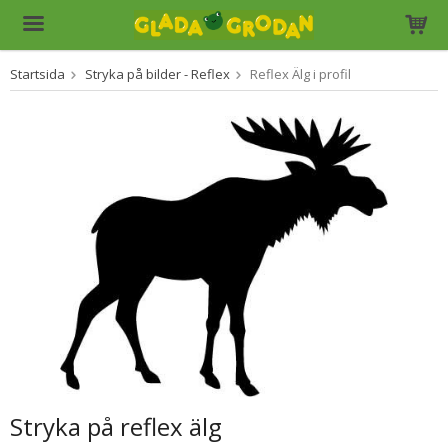
Startsida
Stryka på bilder - Reflex
Reflex Älg i profil
Produkten har blivit tillagd i varukorgen
Stryka på reflex älg