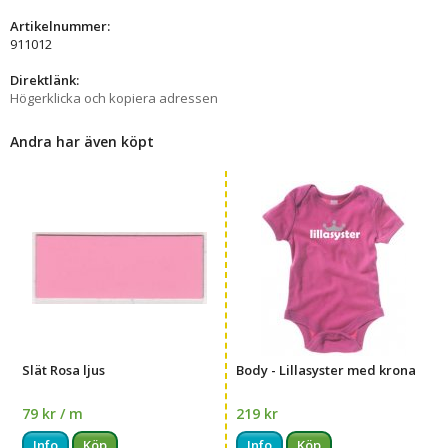
Artikelnummer:
911012
Direktlänk:
Högerklicka och kopiera adressen
Andra har även köpt
Slät Rosa ljus
Body - Lillasyster med krona
79 kr / m
219 kr
Info
Köp
Info
Köp