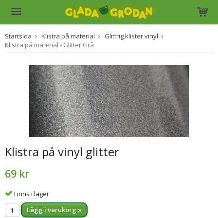
Startsida
Klistra på material
Glittrig klister vinyl
Produkten har blivit tillagd i varukorgen
Klistra på material - Glitter Grå
Klistra på vinyl glitter
69 kr
Finns i lager
Lägg i varukorg »