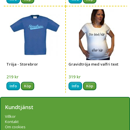
Tröja - Storebror
Gravidtröja med valfri text
219 kr
319 kr
Info
Köp
Info
Köp
Kundtjänst
Villkor
Kontakt
Om cookies