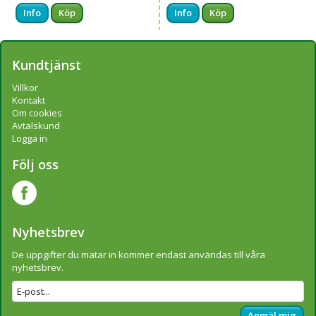
Info
Köp
Info
Köp
Kundtjänst
Villkor
Kontakt
Om cookies
Avtalskund
Logga in
Följ oss
Nyhetsbrev
De uppgifter du matar in kommer endast användas till våra
nyhetsbrev.
Anmäl mig