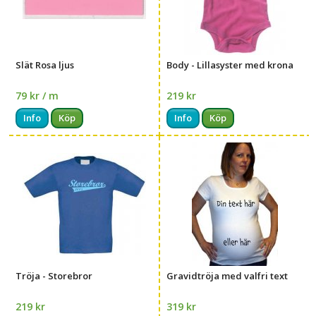
Slät Rosa ljus
Body - Lillasyster med krona
79 kr / m
219 kr
Info
Köp
Info
Köp
Tröja - Storebror
Gravidtröja med valfri text
219 kr
319 kr