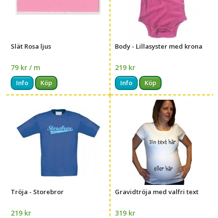
Slät Rosa ljus
Body - Lillasyster med krona
79 kr / m
219 kr
Info
Köp
Info
Köp
Tröja - Storebror
Gravidtröja med valfri text
219 kr
319 kr