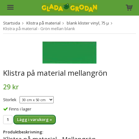
Startsida
Klistra på material
blank klister vinyl, 75 µ
Produkten har blivit tillagd i varukorgen
Klistra på material - Grön mellan blank
Klistra på material mellangrön
29 kr
Storlek
Finns i lager
Lägg i varukorg »
Produktbeskrivning: