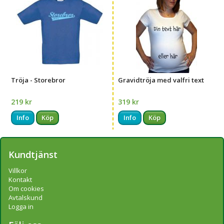
Tröja - Storebror
Gravidtröja med valfri text
219 kr
319 kr
Info
Köp
Info
Köp
Kundtjänst
Villkor
Kontakt
Om cookies
Avtalskund
Logga in