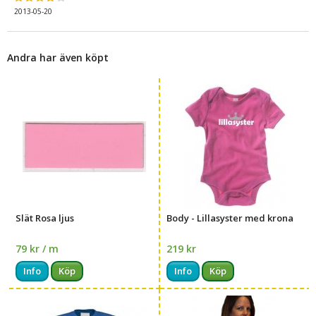
2013-05-20
Andra har även köpt
Slät Rosa ljus
Body - Lillasyster med krona
79 kr / m
219 kr
Info
Köp
Info
Köp