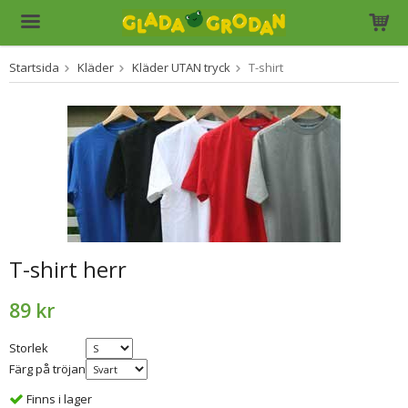
Startsida
Kläder
Kläder UTAN tryck
T-shirt
Produkten har blivit tillagd i varukorgen
T-shirt herr
89 kr
Storlek
Färg på tröjan
Finns i lager