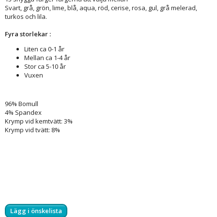
Svart, grå, grön, lime, blå, aqua, röd, cerise, rosa, gul, grå melerad,
turkos och lila.
Fyra storlekar :
Liten ca 0-1 år
Mellan ca 1-4 år
Stor ca 5-10 år
Vuxen
96% Bomull
4% Spandex
Krymp vid kemtvätt: 3%
Krymp vid tvätt: 8%
Lägg i önskelista