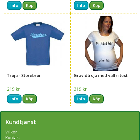
Info
Köp
Info
Köp
Tröja - Storebror
Gravidtröja med valfri text
219 kr
319 kr
Info
Köp
Info
Köp
Kundtjänst
Villkor
Kontakt