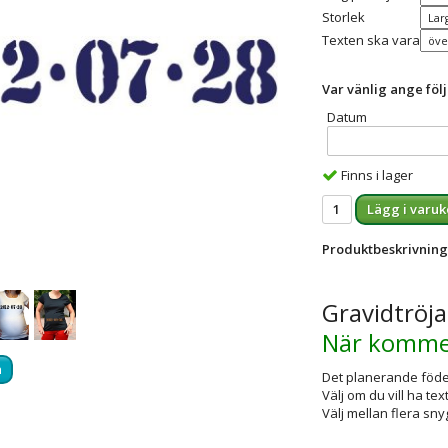
Storlek
Texten ska vara
Var vänlig ange föl
Datum
Finns i lager
Lägg i varuk
Produktbeskrivning
Gravidtröj
När komme
a
Det planerande födel
Välj om du vill ha te
Välj mellan flera sny