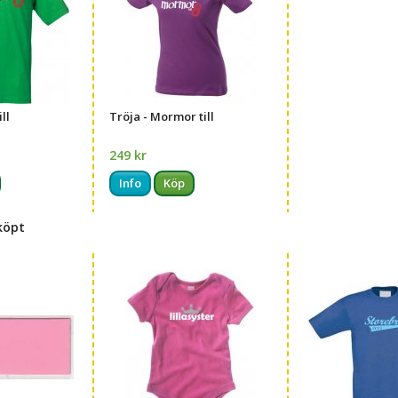
ll
Tröja - Mormor till
249 kr
Info
Köp
köpt