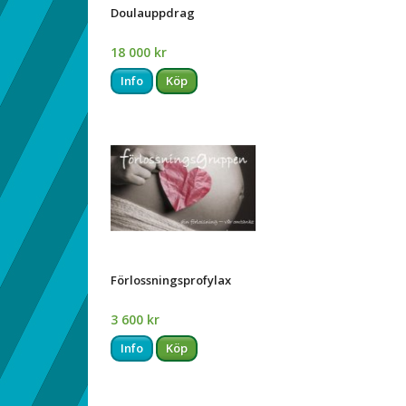
Doulauppdrag
18 000 kr
Info
Köp
Förlossningsprofylax
3 600 kr
Info
Köp