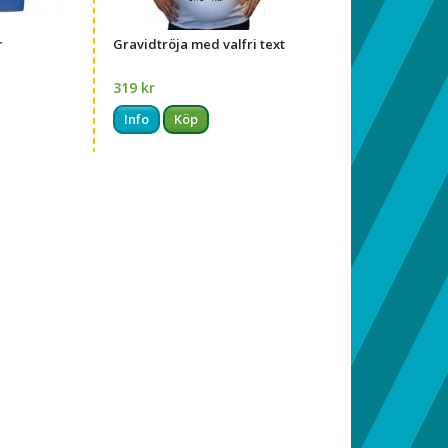
r
Gravidtröja med valfri text
319 kr
Info
Köp