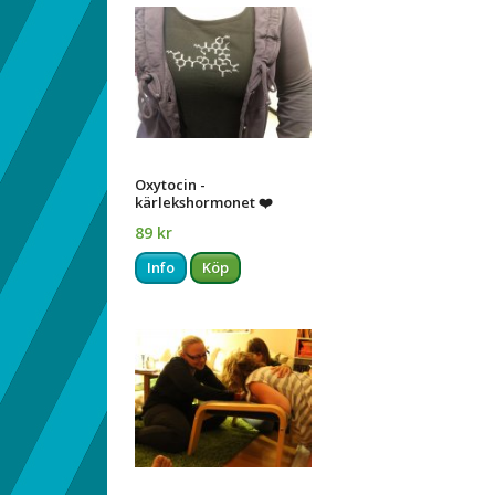
Oxytocin -
kärlekshormonet ❤️
89 kr
Info
Köp