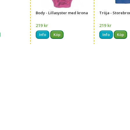
Body - Lillasyster med krona
Tröja - Storebro
219 kr
219 kr
Info
Köp
Info
Köp