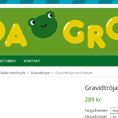
HETSBREV
KONTAKT
Kläder med tryck
Gravidtröjor
Gravidtröja med datum
Gravidtröj
289 kr
Färg på texten
Färg på tröjan