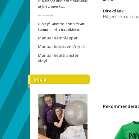
Vi svarar på mail och meddelande
så fort vi bara kan.
Direktlänk:
--- --- --- ---
Högerklicka och k
Klicka på länkarna nedan för att
komma till våra instruktioner.
Manual namnlappar
Manual bokstäver/tryck
Manual heattransfer
vinyl
Doula
Rekommenderade 