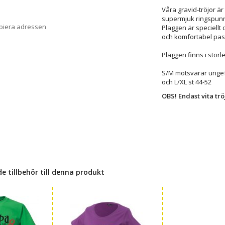
Våra gravid-tröjor är 
supermjuk ringspun
opiera adressen
Plaggen är speciellt
och komfortabel pas
Plaggen finns i stor
S/M motsvarar ungef
och L/XL st 44-52
OBS! Endast vita tröj
tillbehör till denna produkt