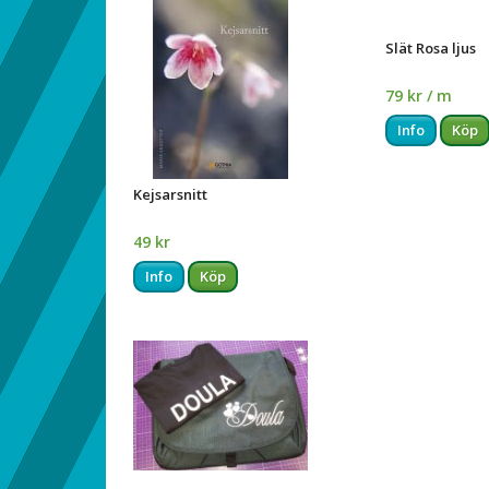
Slät Rosa ljus
79 kr / m
Info
Köp
Kejsarsnitt
49 kr
Info
Köp