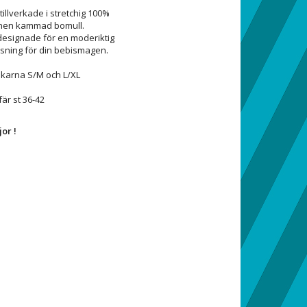
tillverkade i stretchig 100%
nen kammad bomull.
 designade för en moderiktig
sning för din bebismagen.
lekarna S/M och L/XL
är st 36-42
or !