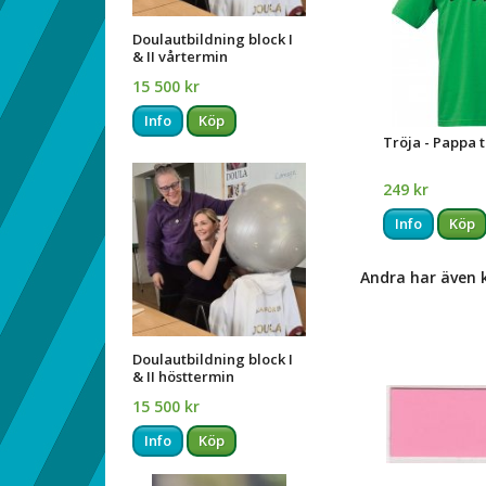
Doulautbildning block I
& II vårtermin
15 500 kr
Info
Köp
Tröja - Pappa ti
249 kr
Info
Köp
Andra har även 
Doulautbildning block I
& II hösttermin
15 500 kr
Info
Köp