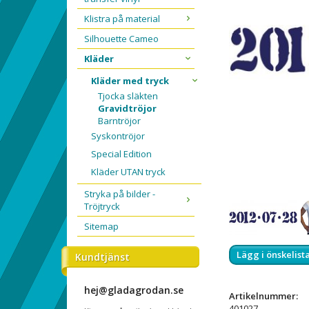
Klistra på material
Silhouette Cameo
Kläder
Kläder med tryck
Tjocka släkten
Gravidtröjor
Barntröjor
Syskontröjor
Special Edition
Kläder UTAN tryck
Stryka på bilder -
Tröjtryck
Sitemap
Lägg i önskelist
Kundtjänst
hej@gladagrodan.se
Artikelnummer:
401027