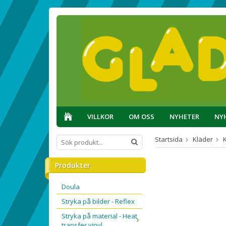
VILLKOR
OM OSS
NYHETER
NY
Startsida
Kläder
Produkter
Doula
Stryka på bilder - Reflex
Stryka på material - Heat
transfer vinyl