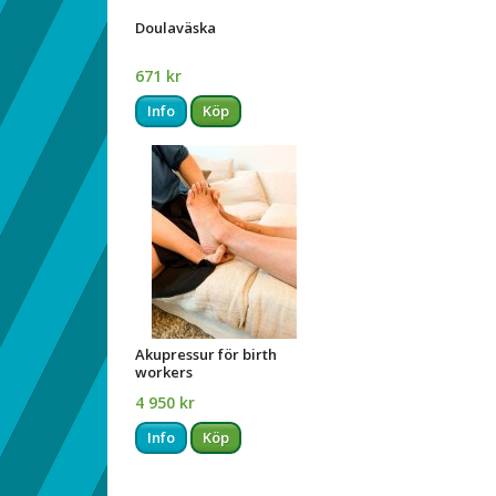
Doulaväska
671 kr
Info
Köp
Akupressur för birth
workers
4 950 kr
Info
Köp