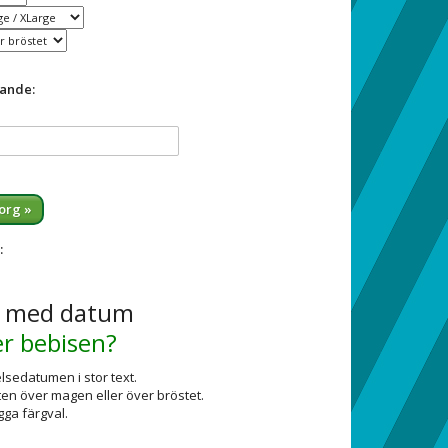
jande:
org »
:
a med datum
r bebisen?
sedatumen i stor text.
xten över magen eller över bröstet.
gga färgval.