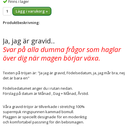
Finns i lager
Lägg i varukorg »
Produktbeskrivning:
Ja, jag är gravid..
Svar på alla dumma frågor som haglar
över dig när magen börjar växa.
Texten på tröjan är: "Ja jag är gravid, Födelsedatum, ja, jag mår bra, nej
det är bara en"
Födelsedatumet anger du i rutan nedan.
Förslag på datum är Månad , Dag + Månad, Årstid.
Våra gravid-tröjor är tillverkade i stretchig 100%
supermjuk ringspunnen kammad bomull.
Plaggen är speciellt designade för en moderiktig
och komfortabel passning för din bebismagen.