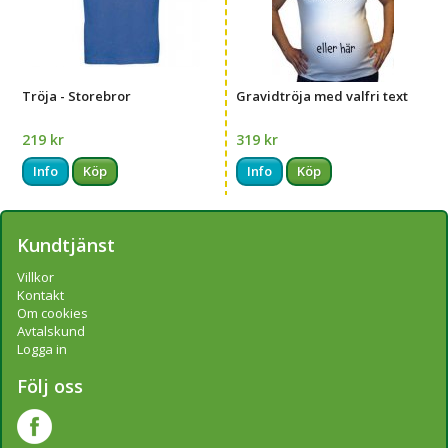
Tröja - Storebror
Gravidtröja med valfri text
219 kr
319 kr
Info
Köp
Info
Köp
Kundtjänst
Villkor
Kontakt
Om cookies
Avtalskund
Logga in
Följ oss