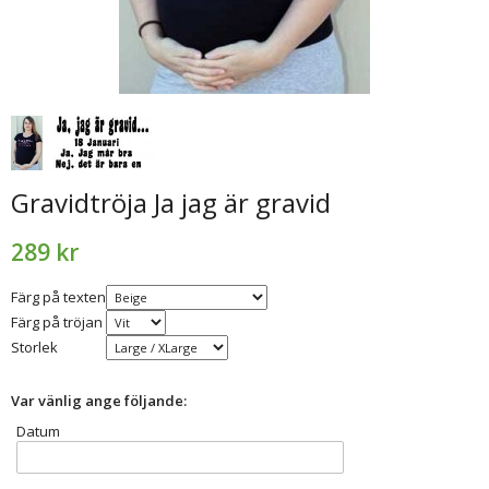
Gravidtröja Ja jag är gravid
289 kr
Färg på texten
Färg på tröjan
Storlek
Var vänlig ange följande:
Datum