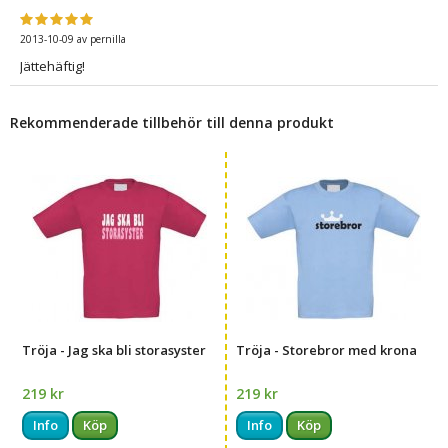
2013-10-09
av
pernilla
Jättehäftig!
Rekommenderade tillbehör till denna produkt
Tröja - Jag ska bli storasyster
Tröja - Storebror med krona
219 kr
219 kr
Info
Köp
Info
Köp