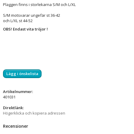
Plaggen finns i storlekarna S/M och L/XL
S/M motsvarar ungefär st 36-42
och L/XL st 44-52
OBS! Endast vita tröjor !
Lägg i önskelista
Artikelnummer:
401031
Direktlänk:
Högerklicka och kopiera adressen
Recensioner