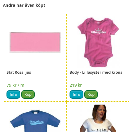
Andra har även köpt
Slät Rosa ljus
Body - Lillasyster med krona
79 kr / m
219 kr
Info
Köp
Info
Köp