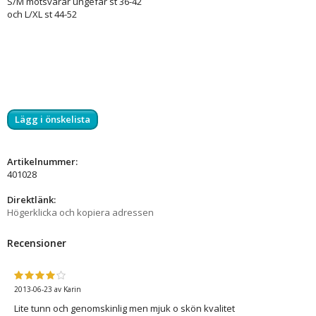
S/M motsvarar ungefär st 36-42
och L/XL st 44-52
Lägg i önskelista
Artikelnummer:
401028
Direktlänk:
Högerklicka och kopiera adressen
Recensioner
2013-06-23
av
Karin
Lite tunn och genomskinlig men mjuk o skön kvalitet