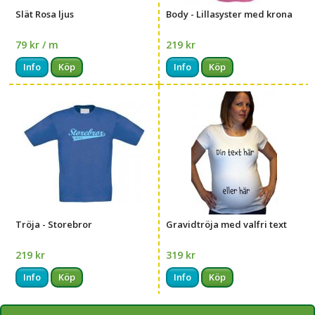
Slät Rosa ljus
Body - Lillasyster med krona
79 kr / m
219 kr
Info
Köp
Info
Köp
Tröja - Storebror
Gravidtröja med valfri text
219 kr
319 kr
Info
Köp
Info
Köp