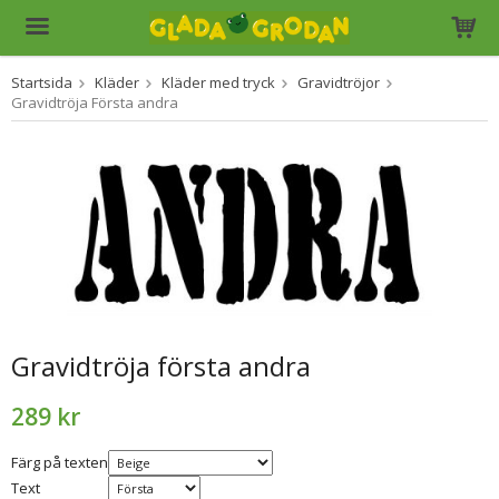
Startsida
Kläder
Kläder med tryck
Gravidtröjor
Produkten har blivit tillagd i varukorgen
Gravidtröja Första andra
Gravidtröja första andra
289 kr
Färg på texten
Text