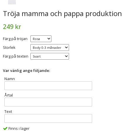
Tröja mamma och pappa produktion
249 kr
Färg på tröjan
Storlek
Färg på texten
Var vänlig ange följande:
Namn
Årtal
Text
Finns i lager