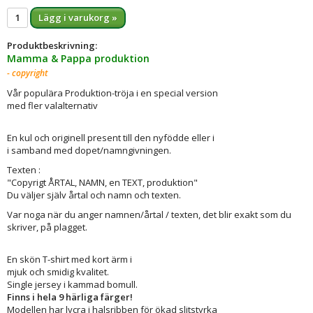
Lägg i varukorg »
Produktbeskrivning:
Mamma & Pappa produktion
- copyright
Vår populära Produktion-tröja i en special version
med fler valalternativ
En kul och originell present till den nyfödde eller i
i samband med dopet/namngivningen.
Texten :
"Copyrigt ÅRTAL, NAMN, en TEXT, produktion"
Du väljer själv årtal och namn och texten.
Var noga när du anger namnen/årtal / texten, det blir exakt som du
skriver, på plagget.
En skön T-shirt med kort ärm i
mjuk och smidig kvalitet.
Single jersey i kammad bomull.
Finns i hela 9 härliga färger!
Modellen har lycra i halsribben för ökad slitstyrka