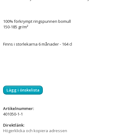
100
%
förkrympt
ringspunnen bomull
150-185 gr/m²
Finns i storlekarna 6 månader - 164 cl
Lägg i önskelista
Artikelnummer:
401050-1-1
Direktlänk:
Högerklicka och kopiera adressen