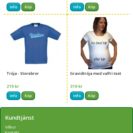
Info
Köp
Info
Köp
Tröja - Storebror
Gravidtröja med valfri text
219 kr
319 kr
Info
Köp
Info
Köp
Kundtjänst
Villkor
Kontakt