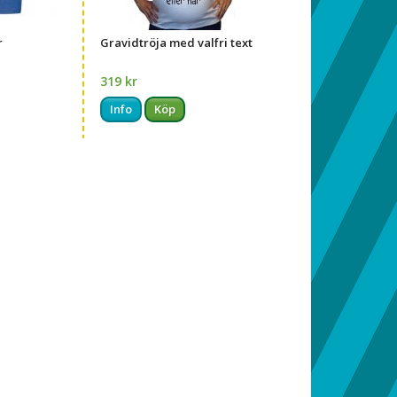
r
Gravidtröja med valfri text
319 kr
Info
Köp