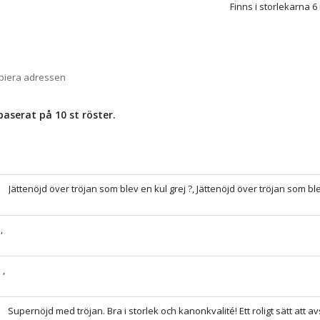
Finns i storlekarna 6
opiera adressen
 baserat på
10
st röster.
Jättenöjd över tröjan som blev en kul grej ?, Jättenöjd över tröjan som ble
,
,
Supernöjd med tröjan. Bra i storlek och kanonkvalité! Ett roligt sätt att avs