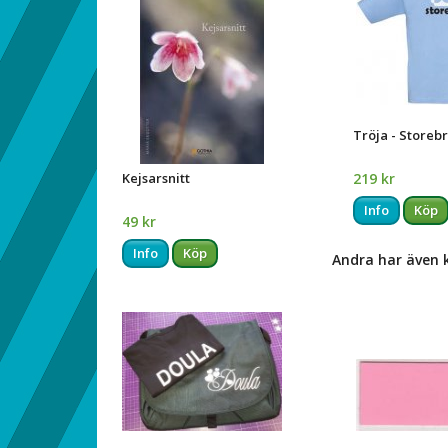
Tröja - Storeb
Kejsarsnitt
219 kr
Info
Köp
49 kr
Info
Köp
Andra har även 