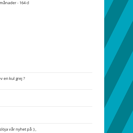
 månader - 164 cl
v en kul grej ?
löja vår nyhet på :) ,