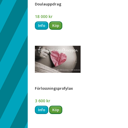
Doulauppdrag
18 000 kr
Info
Köp
Förlossningsprofylax
3 600 kr
Info
Köp