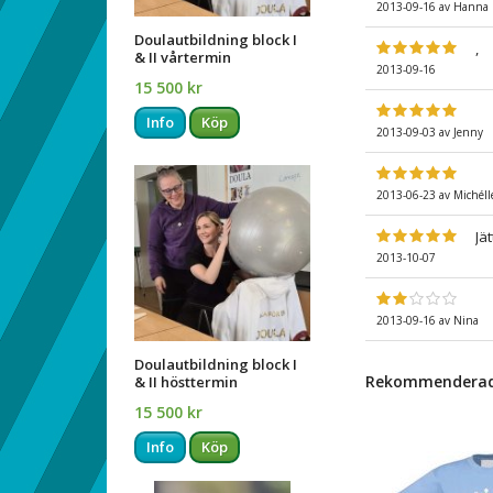
2013-09-16
av
Hanna
Doulautbildning block I
,
& II vårtermin
2013-09-16
15 500 kr
Info
Köp
2013-09-03
av
Jenny
2013-06-23
av
Michéll
Jät
2013-10-07
2013-09-16
av
Nina
Doulautbildning block I
Rekommenderade 
& II hösttermin
15 500 kr
Info
Köp