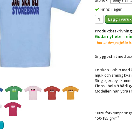
Storlek
Finns i lager
Lägg i varuk
Produktbeskrivning
Goda nyheter mås
- här är den perfekta t
Snygg t-shirt med te
En skön T-shirt med k
mjuk och smidig kvali
Single jersey i kamm
Finns i hela 9 härlig
Modellen har lycra i 
100
%
förkrympt
ring
150-185 gr/m²
a