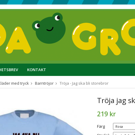
HETSBREV
KONTAKT
Kläder med tryck
Barntröjor
Tröja - Jag ska bli storebror
Tröja jag sk
219 kr
Färg