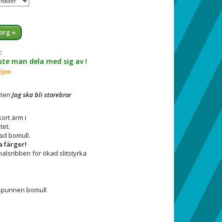
org »
:
te man dela med sig av !
röjan
xten
Jag ska bli storebror
ort ärm i
tet.
ad bomull.
a färger!
halsribben för ökad slitstyrka
spunnen bomull