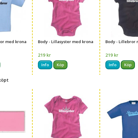
ror med krona
Body - Lillasyster med krona
Body - Lillebror
219 kr
219 kr
Info
Köp
Info
Köp
köpt