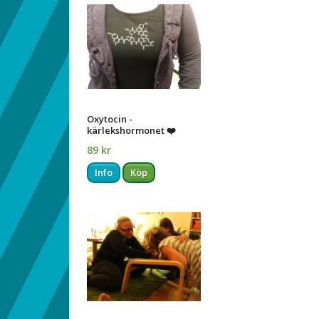
Oxytocin -
kärlekshormonet ❤️
89 kr
Info
Köp