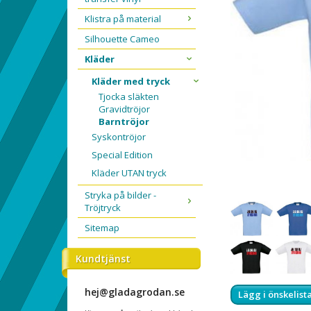
Klistra på material
Silhouette Cameo
Kläder
Kläder med tryck
Tjocka släkten
Gravidtröjor
Barntröjor
Syskontröjor
Special Edition
Kläder UTAN tryck
Stryka på bilder -
Tröjtryck
Sitemap
Kundtjänst
hej@gladagrodan.se
Lägg i önskelist