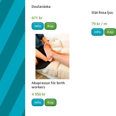
Doulaväska
Slät Rosa ljus
671 kr
79 kr / m
Info
Köp
Info
Köp
Akupressur för birth
workers
4 950 kr
Info
Köp