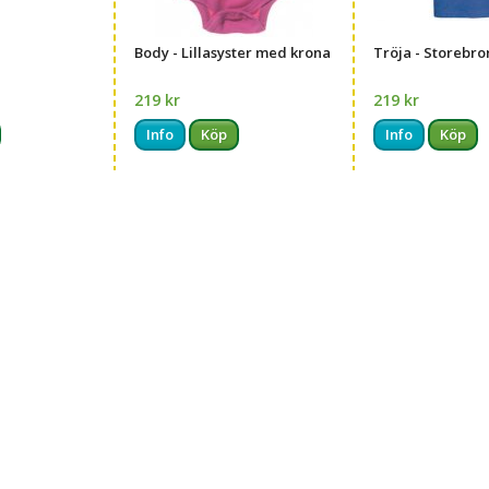
Body - Lillasyster med krona
Tröja - Storebro
219 kr
219 kr
Info
Köp
Info
Köp