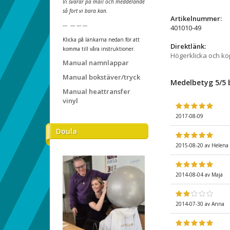
Vi svarar på mail och meddelande
så fort vi bara kan.
Artikelnummer:
--- --- --- ---
401010-49
Klicka på länkarna nedan för att
Direktlänk:
komma till våra instruktioner.
Högerklicka och k
Manual namnlappar
Manual bokstäver/tryck
Medelbetyg
5
/5
Manual heattransfer
vinyl
2017-08-09
Doula
2015-08-20
av
Helena
2014-08-04
av
Maja
2014-07-30
av
Anna