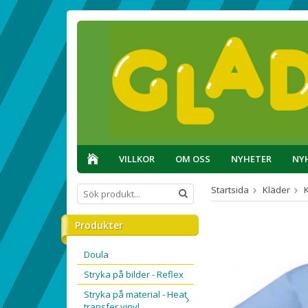
VILLKOR
OM OSS
NYHETER
NY
Startsida
Kläder
Produkter
Doula
Stryka på bilder - Reflex
Stryka på material - Heat
transfer vinyl