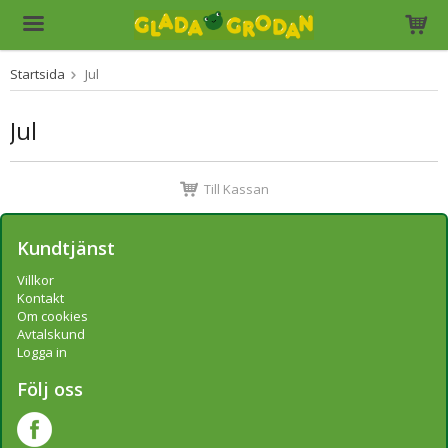
Startsida
Jul
Produkten har blivit tillagd i varukorgen
Jul
Till Kassan
Kundtjänst
Villkor
Kontakt
Om cookies
Avtalskund
Logga in
Följ oss